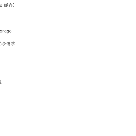
o 缓存）
rage
的冗余请求
题
）