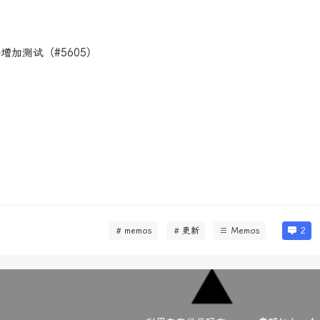
据并增加测试（#5605）
memos
更新
Memos
2