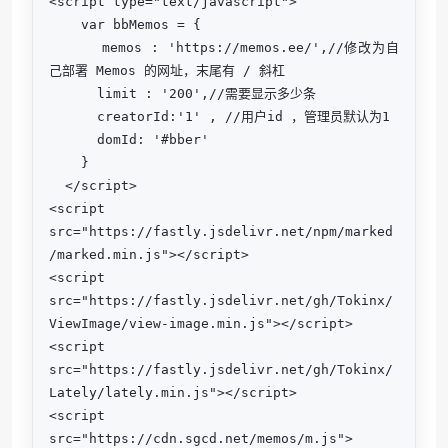
<script type="text/javascript">

    var bbMemos = {

      memos : 'https://memos.ee/',//修改为自
己部署 Memos 的网址，末尾有 / 斜杠

      limit : '200',//需要显示多少条

      creatorId:'1' , //用户id ，管理员默认为1

      domId: '#bber'

    }

  </script>

<script 
src="https://fastly.jsdelivr.net/npm/marked
/marked.min.js"></script>

<script 
src="https://fastly.jsdelivr.net/gh/Tokinx/
ViewImage/view-image.min.js"></script>

<script 
src="https://fastly.jsdelivr.net/gh/Tokinx/
Lately/lately.min.js"></script>

<script 
src="https://cdn.sgcd.net/memos/m.js">